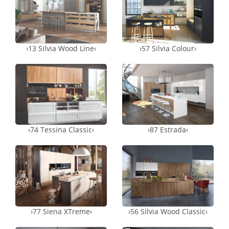
›13 Silvia Wood Line‹
›57 Silvia Colour‹
›74 Tessina Classic‹
›87 Estrada‹
›77 Siena XTreme‹
›56 Silvia Wood Classic‹