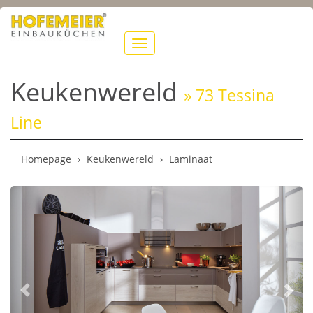
Toon
navigatie
Keukenwereld
» 73 Tessina
Line
Homepage
Keukenwereld
Laminaat