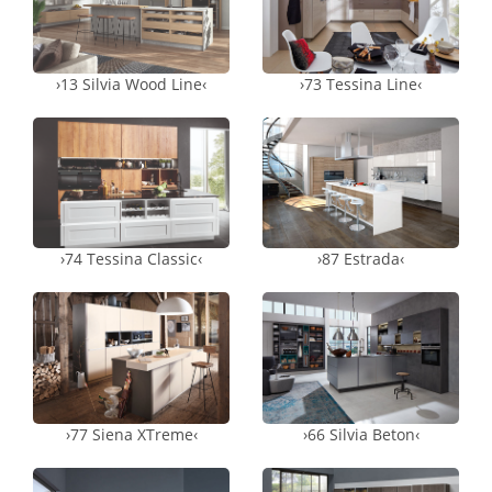
›13 Silvia Wood Line‹
›73 Tessina Line‹
›74 Tessina Classic‹
›87 Estrada‹
›77 Siena XTreme‹
›66 Silvia Beton‹