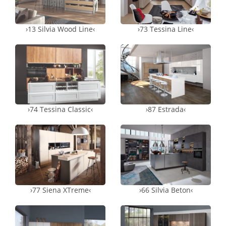
›13 Silvia Wood Line‹
›73 Tessina Line‹
›74 Tessina Classic‹
›87 Estrada‹
›77 Siena XTreme‹
›66 Silvia Beton‹